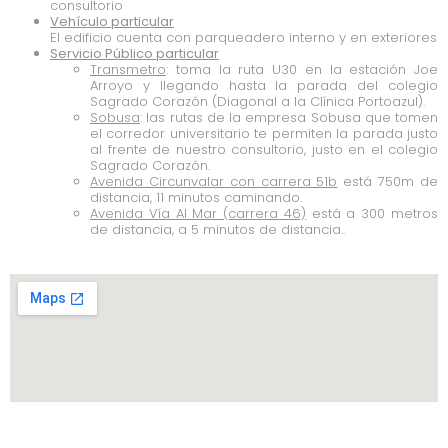
consultorio
Vehículo particular
El edificio cuenta con parqueadero interno y en exteriores
Servicio Público particular
Transmetro
: toma la ruta U30 en la estación Joe
Arroyo y llegando hasta la parada del colegio
Sagrado Corazón (Diagonal a la Clínica Portoazul).
Sobusa
: las rutas de la empresa Sobusa que tomen
el corredor universitario te permiten la parada justo
al frente de nuestro consultorio, justo en el colegio
Sagrado Corazón.
Avenida Circunvalar con carrera 51b
está 750m de
distancia, 11 minutos caminando.
Avenida Vía Al Mar (carrera 46)
está a 300 metros
de distancia, a 5 minutos de distancia..