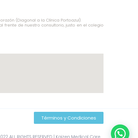
razón (Diagonal a la Clínica Portoazul).
 frente de nuestro consultorio, justo en el colegio
Términos y Condiciones
022 ALL RIGHTS RESERVED | Kaizen Medical Care