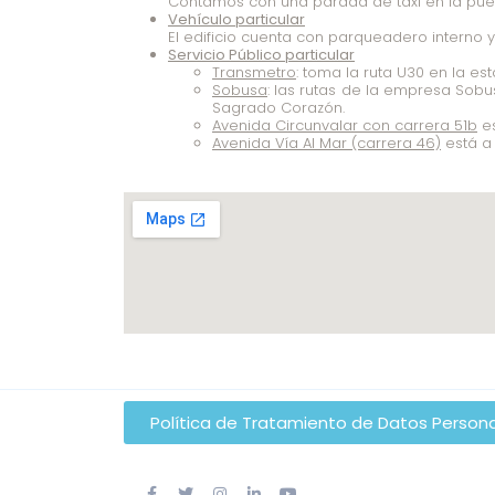
Contamos con una parada de taxi en la puer
Vehículo particular
El edificio cuenta con parqueadero interno y
Servicio Público particular
Transmetro
: toma la ruta U30 en la es
Sobusa
: las rutas de la empresa Sobus
Sagrado Corazón.
Avenida Circunvalar con carrera 51b
es
Avenida Vía Al Mar (carrera 46)
está a 
Política de Tratamiento de Datos Person