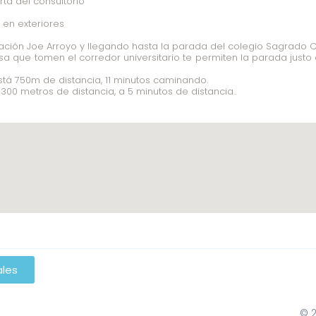
ta del consultorio
 en exteriores
tación Joe Arroyo y llegando hasta la parada del colegio Sagrado Co
a que tomen el corredor universitario te permiten la parada justo al
tá 750m de distancia, 11 minutos caminando.
300 metros de distancia, a 5 minutos de distancia..
ales
© 2