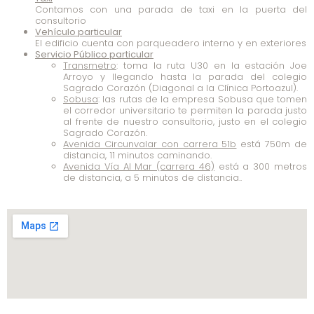
Contamos con una parada de taxi en la puerta del
consultorio
Vehículo particular
El edificio cuenta con parqueadero interno y en exteriores
Servicio Público particular
Transmetro
: toma la ruta U30 en la estación Joe
Arroyo y llegando hasta la parada del colegio
Sagrado Corazón (Diagonal a la Clínica Portoazul).
Sobusa
: las rutas de la empresa Sobusa que tomen
el corredor universitario te permiten la parada justo
al frente de nuestro consultorio, justo en el colegio
Sagrado Corazón.
Avenida Circunvalar con carrera 51b
está 750m de
distancia, 11 minutos caminando.
Avenida Vía Al Mar (carrera 46)
está a 300 metros
de distancia, a 5 minutos de distancia..